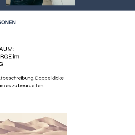
SONEN
AUM:
RGE im
G
ektbeschreibung. Doppelklicke
um es zu bearbeiten.